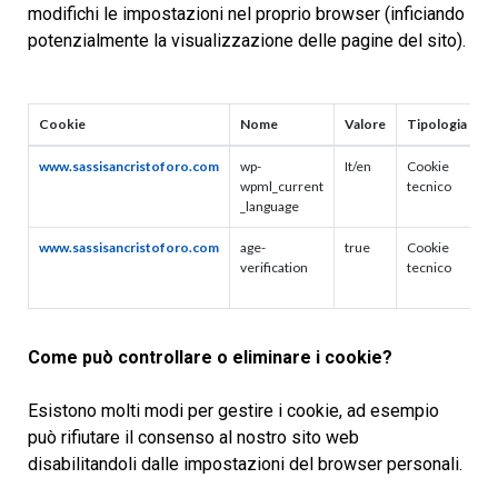
modifichi le impostazioni nel proprio browser (inficiando
ABOUT
potenzialmente la visualizzazione delle pagine del sito).
US
Cookie
Nome
Valore
Tipologia
D
PHOTOGALLERY
www.sassisancristoforo.com
wp-
It/en
Cookie
D
wpml_current
tecnico
_language
CONTACT
www.sassisancristoforo.com
age-
true
Cookie
D
verification
tecnico
e
p
Come può controllare o eliminare i cookie?
Esistono molti modi per gestire i cookie, ad esempio
può rifiutare il consenso al nostro sito web
disabilitandoli dalle impostazioni del browser personali.